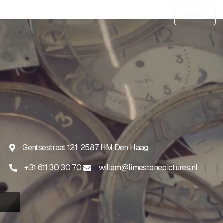
Menu
Gentsestraat 121, 2587 HM Den Haag

+31 611 30 30 70
willem@limestonepictures.nl

