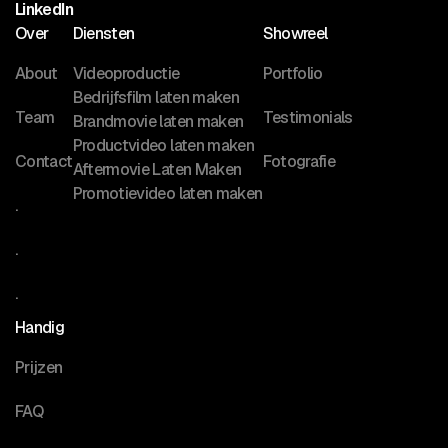
LinkedIn
Over
Diensten
Showreel
About
Videoproductie
Portfolio
Bedrijfsfilm laten maken
Team
Testimonials
Brandmovie laten maken
Productvideo laten maken
Contact
Fotografie
Aftermovie Laten Maken
Promotievideo laten maken
.
.
.
Handig
Prijzen
FAQ