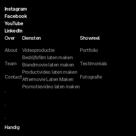
Instagram
Facebook
YouTube
LinkedIn
Over
Diensten
Showreel
About
Videoproductie
Portfolio
Bedrijfsfilm laten maken
Team
Testimonials
Brandmovie laten maken
Productvideo laten maken
Contact
Fotografie
Aftermovie Laten Maken
Promotievideo laten maken
.
.
.
Handig