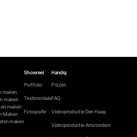
Showreel
Handig
Portfolio
Prijzen
en maken
Testimonials
FAQ
en maken
aten maken
Fotografie
Videoproductie Den Haag
en Maken
laten maken
Videoproductie Amsterdam