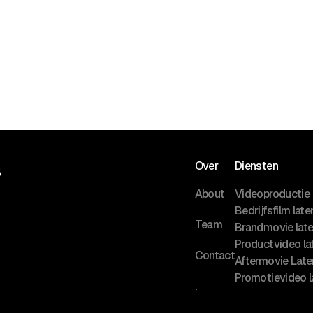
Over
Diensten
About
Videoproductie
Bedrijfsfilm lat
Team
Brandmovie lat
Productvideo l
Contact
Aftermovie Lat
Promotievideo 
.