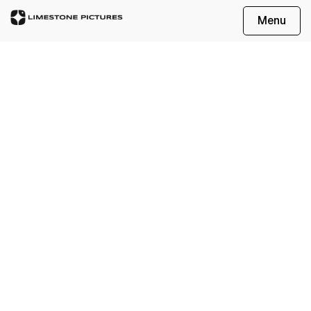
Menu
Client
E Bike Store
Date